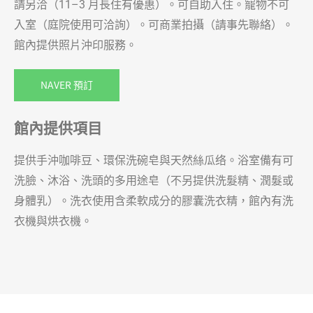
請另洽（11–3 月長住有優惠）。可自助入住。寵物不可
入室（庭院使用可洽詢）。可商業拍攝（請事先聯絡）。
館內提供照片沖印服務。
NAVER 預訂
館內提供項目
提供手沖咖啡豆、環保洗碗皂與天然絲瓜络。浴室備有可
洗臉、沐浴、洗頭的多用途皂（不另提供洗髮精、潤髮或
身體乳）。洗衣使用含柔軟成分的膠囊洗衣精，館內有洗
衣機與烘衣機。