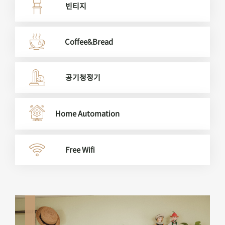
빈티지
Coffee&Bread
공기청정기
Home Automation
Free Wifi