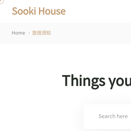
Sooki House
Home
旅宿須知
Things yo