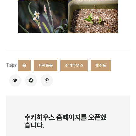
Tags
봄
서귀포봄
수키하우스
제주도
수키하우스 홈페이지를 오픈했
습니다.