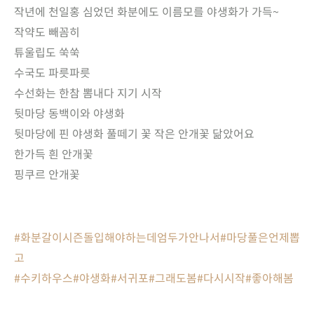
작년에 천일홍 심었던 화분에도 이름모를 야생화가 가득~
작약도 빼꼼히
튜울립도 쑥쑥
수국도 파릇파릇
수선화는 한참 뽐내다 지기 시작
뒷마당 동백이와 야생화
뒷마당에 핀 야생화 풀떼기 꽃 작은 안개꽃 닮았어요
한가득 흰 안개꽃
핑쿠르 안개꽃
#화분갈이시즌돌입해야하는데엄두가안나서
#마당풀은언제뽑
고
#수키하우스
#야생화
#서귀포
#그래도봄
#다시시작
#좋아해봄