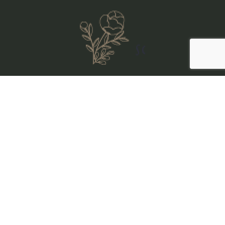
사이트맵
//
오시는 길
숙소 안내
소식 & 이야기들
연락처
//